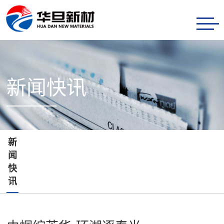
首
页
产
品
研
新闻快讯
服
发
新
务
创
闻
关
新
快
于
联
新
闻
讯
华
系
快
旦
我
讯
们