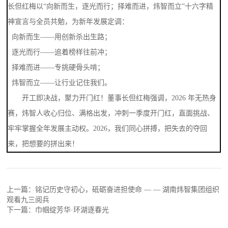
长但红梅以“向新而生，逐光而行；择难而进，炜智而立”十六字精
神宣言与全员共勉，为新年发展定调：
向新而生——用创新杀出生路；
逐光而行——追着榜样往前冲；
择难而进——专挑硬骨头啃；
炜智而立——让行业记住我们。
开工即决战，聚力开门红！董事长但红梅强调，2026 年无热身
赛，炜智人收心归位、满格出发，冲刺一季度开门红，直面挑战、
牢牢掌握全年发展主动权。2026，我们同心拼搏，把失去的夺回
来，把想要的拼出来！
上一篇：铭记历史守初心，砥砺奋进担使命 — — 湖南炜智集团组织
观看九三阅兵
下一篇：巾帼绽芳华·环湖逐春光