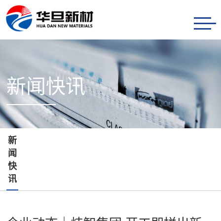
首
页
产
品
研
新闻快讯
服
发
新
务
创
闻
关
新
快
于
联
新
闻
讯
华
系
快
旦
我
讯
们