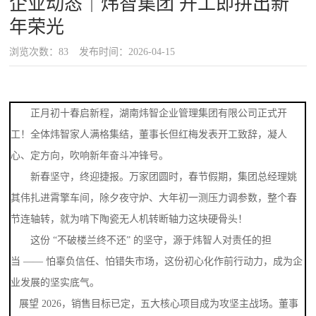
企业动态｜炜智集团 开工即拼出新
年荣光
浏览次数：83
发布时间：2026-04-15
正月初十春启新程，湖南炜智企业管理集团有限公司正式开
工！全体炜智家人满格集结，董事长但红梅发表开工致辞，凝人
心、定方向，吹响新年奋斗冲锋号。
新春坚守，终迎捷报。万家团圆时，春节假期，集团总经理姚
其伟扎进霄擎车间，除夕夜守炉、大年初一测压力调参数，整个春
节连轴转，就为啃下陶瓷无人机转断轴力这块硬骨头！
这份 “不破楼兰终不还” 的坚守，源于炜智人对责任的担
当 —— 怕辜负信任、怕错失市场，这份初心化作前行动力，成为企
业发展的坚实底气。
展望 2026，销售目标已定，五大核心项目成为攻坚主战场。董事